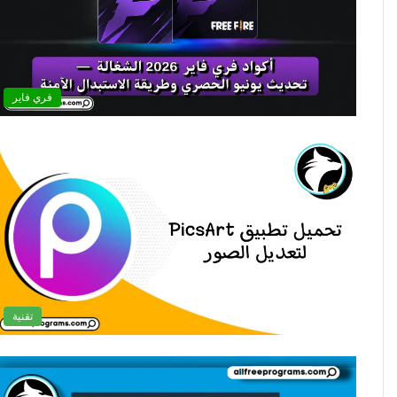
فري فاير
تقنية