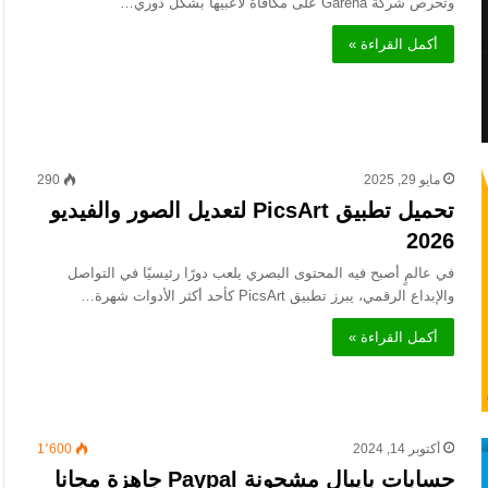
وتحرص شركة Garena على مكافأة لاعبيها بشكل دوري…
أكمل القراءة »
مايو 29, 2025
290
تحميل تطبيق PicsArt لتعديل الصور والفيديو
2026
في عالمٍ أصبح فيه المحتوى البصري يلعب دورًا رئيسيًا في التواصل
والإبداع الرقمي، يبرز تطبيق PicsArt كأحد أكثر الأدوات شهرة…
أكمل القراءة »
أكتوبر 14, 2024
1٬600
حسابات بايبال مشحونة Paypal جاهزة مجانا