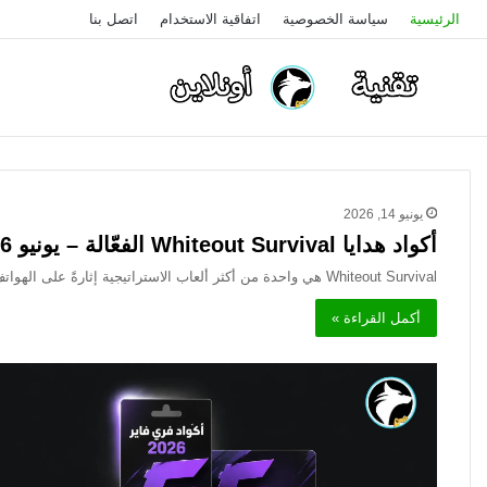
الرئيسية
سياسة الخصوصية
اتفاقية الاستخدام
اتصل بنا
يونيو 14, 2026
أكواد هدايا Whiteout Survival الفعّالة – يونيو 2026 | محدّثة يومياً
Whiteout Survival هي واحدة من أكثر ألعاب الاستراتيجية إثارةً على الهواتف الذكية في عالم العرب وخارجه. تدور أحداث اللعبة في…
أكمل القراءة »