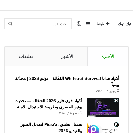
إضافة
الوضع
بحث
تيك توك
تابعنا
عمود
المظلم
عن
الأخيرة
الأشهر
تعليقات
جانبي
أكواد هدايا Whiteout Survival الفعّالة – يونيو 2026 | محدّثة
يومياً
يونيو 14, 2026
أكواد فري فاير 2026 الشغالة — تحديث
يونيو الحصري وطريقة الاستبدال الآمنة
يونيو 14, 2026
تحميل تطبيق PicsArt لتعديل الصور
والفيديو 2026