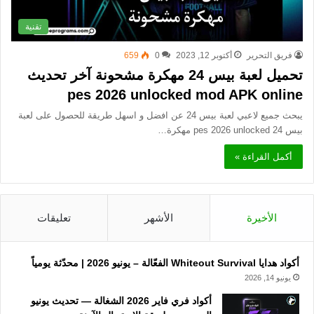
تقنية
فريق التحرير
أكتوبر 12, 2023
0
659
تحميل لعبة بيس 24 مهكرة مشحونة آخر تحديث
pes 2026 unlocked mod APK online
يبحث جميع لاعبي لعبة بيس 24 عن افضل و اسهل طريقة للحصول على لعبة
بيس 24 pes 2026 unlocked مهكرة…
أكمل القراءة »
الأخيرة
الأشهر
تعليقات
أكواد هدايا Whiteout Survival الفعّالة – يونيو 2026 | محدّثة يومياً
يونيو 14, 2026
أكواد فري فاير 2026 الشغالة — تحديث يونيو