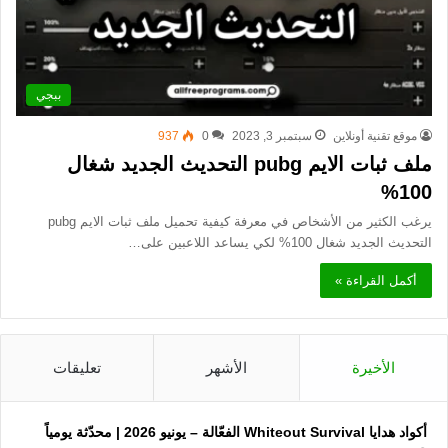
ببجي
موقع تقنية أونلاين
سبتمبر 3, 2023
0
937
ملف ثبات الايم pubg التحديث الجديد شغال
100%
يرغب الكثير من الأشخاص في معرفة كيفية تحميل ملف ثبات الايم pubg
التحديث الجديد شغال 100% لكي يساعد اللاعبين على…
أكمل القراءة »
الأخيرة
الأشهر
تعليقات
أكواد هدايا Whiteout Survival الفعّالة – يونيو 2026 | محدّثة يومياً