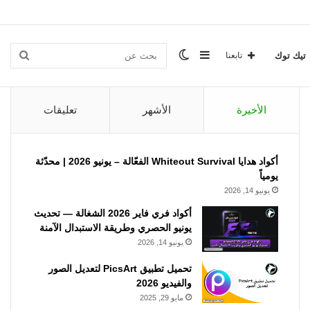
إضافة
الوضع
بحث
تيك توك
تابعنا
الأخيرة
الأشهر
تعليقات
عمود
المظلم
عن
أكواد هدايا Whiteout Survival الفعّالة – يونيو 2026 | محدّثة
يومياً
جانبي
يونيو 14, 2026
أكواد فري فاير 2026 الشغالة — تحديث
يونيو الحصري وطريقة الاستبدال الآمنة
يونيو 14, 2026
تحميل تطبيق PicsArt لتعديل الصور
والفيديو 2026
مايو 29, 2025