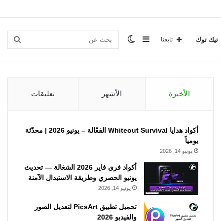
إضافة
الوضع
بحث
تيك توك
تابعنا
عمود
المظلم
عن
الأخيرة
الأشهر
تعليقات
جانبي
أكواد هدايا Whiteout Survival الفعّالة – يونيو 2026 | محدّثة
يومياً
يونيو 14, 2026
أكواد فري فاير 2026 الشغالة — تحديث
يونيو الحصري وطريقة الاستبدال الآمنة
يونيو 14, 2026
تحميل تطبيق PicsArt لتعديل الصور
والفيديو 2026