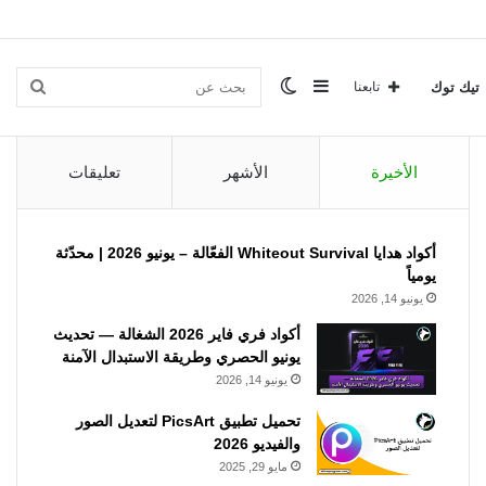
إضافة
الوضع
بحث
تيك توك
تابعنا
الأخيرة
الأشهر
تعليقات
عمود
المظلم
عن
أكواد هدايا Whiteout Survival الفعّالة – يونيو 2026 | محدّثة
يومياً
جانبي
يونيو 14, 2026
أكواد فري فاير 2026 الشغالة — تحديث
يونيو الحصري وطريقة الاستبدال الآمنة
يونيو 14, 2026
تحميل تطبيق PicsArt لتعديل الصور
والفيديو 2026
مايو 29, 2025