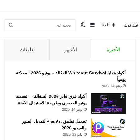
إضافة
الوضع
بحث
تيك توك
تابعنا
الأخيرة
الأشهر
تعليقات
عمود
المظلم
عن
أكواد هدايا Whiteout Survival الفعّالة – يونيو 2026 | محدّثة
يومياً
جانبي
يونيو 14, 2026
أكواد فري فاير 2026 الشغالة — تحديث
يونيو الحصري وطريقة الاستبدال الآمنة
يونيو 14, 2026
تحميل تطبيق PicsArt لتعديل الصور
والفيديو 2026
مايو 29, 2025