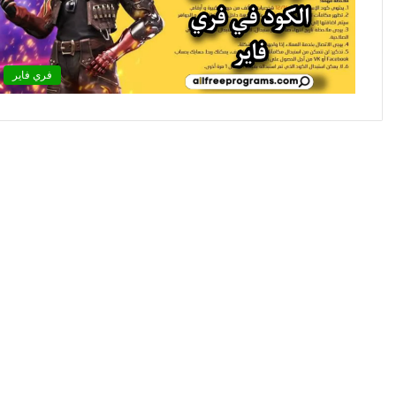
فري فاير