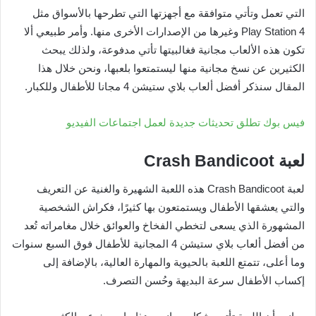
التي تعمل وتأتي متوافقة مع أجهزتها التي تطرحها بالأسواق مثل
Play Station 4 وغيرها من الإصدارات الأخرى منها. وأمر طبيعي ألا
تكون هذه الألعاب مجانية فغالبيتها تأتي مدفوعة، ولذلك يبحث
الكثيرين عن نسخ مجانية منها ليستمتعوا بلعبها، ونحن خلال هذا
المقال سنذكر أفضل ألعاب بلاي ستيشن 4 مجانا للأطفال وللكبار.
فيس بوك تطلق تحديثات جديدة لعمل اجتماعات الفيديو
لعبة
Crash Bandicoot
لعبة Crash Bandicoot هذه اللعبة الشهيرة والغنية عن التعريف
والتي يعشقها الأطفال ويستمتعون بها كثيرًا، فكراش الشخصية
المشهورة الذي يسعى لتخطي الفخاخ والعوائق خلال مغامراته تُعد
من أفضل ألعاب بلاي ستيشن 4 المجانية للأطفال فوق السبع سنوات
وما أعلى، تتمتع اللعبة بالحيوية والمهارة العالية، بالإضافة إلى
إكساب الأطفال سرعة البديهة وحُسن التصرف.