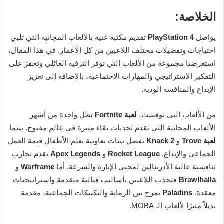
الخلاصة:
يواصل
PlayStation 4
تقديم مكتبة غنية بالألعاب المجانية التي تلبي
احتياجات وتفضيلات مختلف اللاعبين من كل الأعمار. في هذا المقال،
استعرضنا مجموعة من الألعاب التي توفر الترفيه العائلي وتحفز على
التفكير الاستراتيجي والمهارات الاجتماعية، بالإضافة إلى تعزيز
الإبداع والمنافسة الودية.
من الألعاب التي نوقشت،
لعبة Fortnite
تظل واحدة من أشهر
الألعاب المجانية التي تقدم تحديات بقاء مثيرة في عالم مفتوح. بينما
لعبة Trove
و
Knack 2
تفضل بيئات تعاونية تعلم الأطفال قيمة العمل
الجماعي والإبداع.
Rocket League
و
Apex Legends
تقدم تجارب
تنافسية عالية الأدرينالين لمحبي الإثارة والسرعة. أما
Warframe
و
Brawlhalla
فتجذب اللاعبين بأساليب قتالية متقدمة واستراتيجيات
معقدة.
Paladins
تمزج بين الرماية والتكتيكات الجماعية، مقدمة
بديلاً مثيرًا لألعاب الـ MOBA.