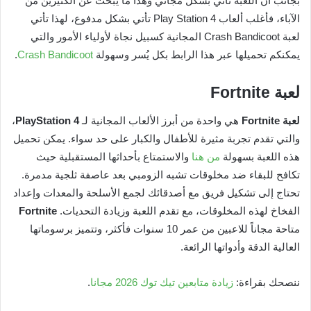
بجانب أن اللعبة تأتي بشكل مجاني وهذا ما يبحث عن الكثيرين من
الآباء، فأغلب ألعاب Play Station 4 تأتي بشكل مدفوع، لهذا تأتي
لعبة Crash Bandicoot المجانية كسبيل نجاة لأولياء الأمور والتي
يمكنكم تحميلها عبر هذا الرابط بكل يُسر وسهولة
Crash Bandicoot
.
لعبة
Fortnite
لعبة Fortnite
هي واحدة من أبرز الألعاب المجانية لـ
PlayStation 4
،
والتي تقدم تجربة مثيرة للأطفال والكبار على حد سواء. يمكن تحميل
هذه اللعبة بسهولة
من هنا
والاستمتاع بأحداثها المستقبلية حيث
تكافح للبقاء ضد مخلوقات تشبه الزومبي بعد عاصفة ثلجية مدمرة.
تحتاج إلى تشكيل فريق مع أصدقائك لجمع الأسلحة والمعدات وإعداد
الفخاخ لهذه المخلوقات، مع تقدم اللعبة وزيادة التحديات.
Fortnite
متاحة مجاناً للاعبين من عمر 10 سنوات فأكثر، وتتميز برسوماتها
العالية الدقة وأدواتها الرائعة.
ننصحك بقراءة:
زيادة متابعين تيك توك 2026 مجانا
.