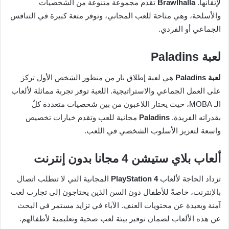
لإتقانها.
Brawlhalla
تقدم مجموعة متنوعة من الشخصيات
والأسلحة، وهي متاحة للعب المجاني، وتوفر متعة كبيرة في التنافس
الجماعي أو الفردي.
لعبة Paladins
لعبة Paladins
هي لعبة إطلاق نار من منظور الشخص الأول تركز
على العمل الجماعي والاستراتيجية. اللعبة توفر تجربة مماثلة لألعاب
الـ MOBA، حيث يختار اللاعبون من بين شخصيات متعددة كلٌ
بقدراته الفريدة.
Paladins
مجانية للعب وتقدم خيارات تخصيص
واسعة لتعزيز الأسلوب الشخصي في اللعب.
ألعاب بلاي ستيشن 4 مجانا بدون إنترنت
تزداد الحاجة لألعاب
PlayStation 4
المجانية التي لا تتطلب اتصال
بالإنترنت، خاصةً للأطفال دون السن الذين يحتاجون إلى تجارب لعب
آمنة وبعيدة عن محتويات العنف. الآباء في تزايد مستمر في البحث
عن هذه الألعاب لضمان توفير بيئة لعب صحية وتعليمية لأطفالهم.