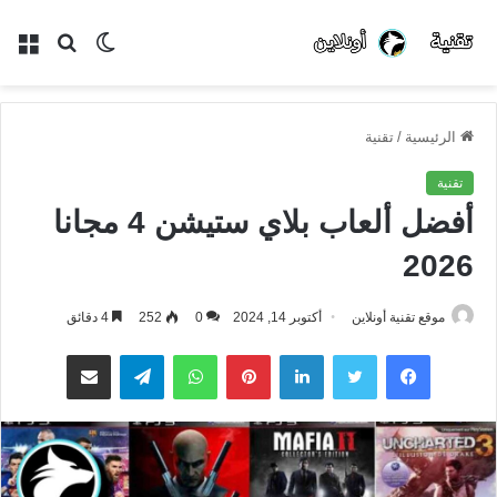
الوضع
بحث
الق
المظلم
عن
الرئيسية
/
تقنية
تقنية
أفضل ألعاب بلاي ستيشن 4 مجانا
2026
موقع تقنية أونلاين
أكتوبر 14, 2024
0
252
4 دقائق
فيسبوك
تويتر
لينكدإن
بينتيريست
واتساب
تيلقرام
مشاركة عبر البريد