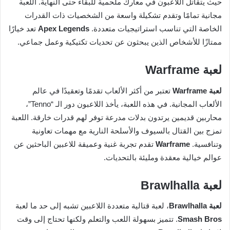
حيث يتقاتل اللاعبون في معارك ملحمية للبقاء حتى النهاية. اللعبة
مجانية تمامًا وتقدم تشكيلة واسعة من الشخصيات ذات القدرات
الخاصة التي تناسب استراتيجيات متعددة.
Apex Legends
تعد خيارًا
ممتازًا للأشخاص الذين يبحثون عن تحديات تكتيكية وعمل جماعي.
لعبة Warframe
لعبة Warframe
تعتبر من أكثر الألعاب تقدمًا وتعقيدًا في عالم
الألعاب المجانية. في هذه اللعبة، يأخذ اللاعبون دور الـ “Tenno”،
محاربين قديمين يرتدون بدلات مدرعة توفر لهم قدرات خارقة. اللعبة
تمزج بين القتال بالسيوف والأسلحة النارية مع مهمات تعاونية
وتنافسية.
Warframe
تقدم تجربة غنية وعميقة للاعبين الباحثين عن
عوالم خيالية معقدة ومليئة بالتحديات.
لعبة Brawlhalla
لعبة Brawlhalla
، لعبة قتالية متعددة اللاعبين تشبه إلى حد ما لعبة
Smash Bros
. تتميز بسهولة اللعب والتعلم ولكنها تحتاج إلى وقت