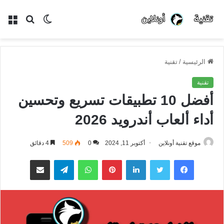
الوضع
بحث
الق
المظلم
عن
الرئيسية
/
تقنية
تقنية
أفضل 10 تطبيقات تسريع وتحسين
أداء ألعاب أندرويد 2026
موقع تقنية أونلاين
أكتوبر 11, 2024
0
509
4 دقائق
فيسبوك
تويتر
لينكدإن
بينتيريست
واتساب
تيلقرام
مشاركة عبر البريد