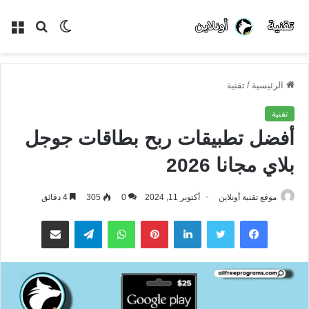
الوضع
بحث
الق
المظلم
عن
الرئيسية
/
تقنية
تقنية
أفضل تطبيقات ربح بطاقات جوجل
بلاي مجانا 2026
موقع تقنية أونلاين
أكتوبر 11, 2024
0
305
4 دقائق
فيسبوك
تويتر
لينكدإن
بينتيريست
واتساب
تيلقرام
مشاركة عبر البريد