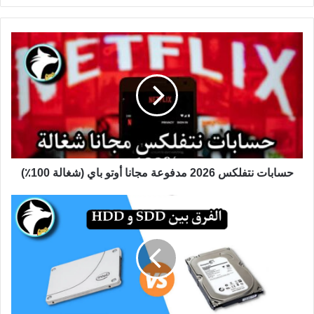
حسابات نتفلكس 2026 مدفوعة مجانا أوتو باي (شغالة 100٪)