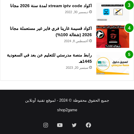
اكواد xtream iptv code لمدة سنة 2026 مجانا
ديسمبر 30, 2022
اكواد قسيمة غارينا فري فاير غير مستعملة مجانا
2026 (شغالة 100%)
أغسطس 8, 2024
رابط منصة مدرستي للتعليم عن بعد في السعودية
1445هـ
سبتمبر 20, 2023
جميع الحقوق محفوظة © 2024 - لموقع تقنية أونلاين
shop2game
فيسبوك
تويتر
يوتيوب
انستقرام