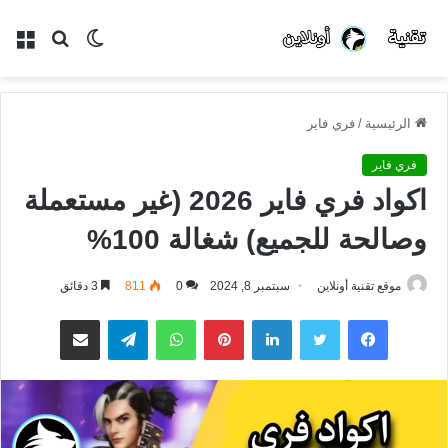
الوضع
بحث
الق
المظلم
عن
الرئيسية
/
فري فاير
فري فاير
اكواد فري فاير 2026 (غير مستعملة
وصالحة للجميع) شغالة 100%
موقع تقنية أونلاين
سبتمبر 8, 2024
0
811
3 دقائق
فيسبوك
تويتر
لينكدإن
بينتيريست
واتساب
تيلقرام
مشاركة عبر البريد