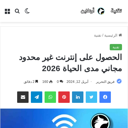
الوضع
بحث
الق
المظلم
عن
الرئيسية
/
تقنية
تقنية
الحصول على إنترنت غير محدود
مجاني مدى الحياة 2026
فريق التحرير
أبريل 12, 2024
0
160
2 دقائق
فيسبوك
تويتر
لينكدإن
بينتيريست
واتساب
تيلقرام
مشاركة عبر البريد