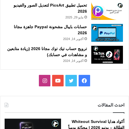
تحميل تطبيق PicsArt لتعديل الصور والفيديو
2026
مايو 29, 2025
حسابات بايبال مشحونة Paypal جاهزة مجانا
2026
أكتوبر 14, 2024
ترويج حساب تيك توك مجانا 2026 (زيادة متابعين
و مشاهدات في حسابك)
أكتوبر 14, 2024
فيسبوك
تويتر
يوتيوب
انستقرام
احدث المقالات
أكواد هدايا Whiteout Survival
الفعّالة – يونيو 2026 | محدّثة يومياً