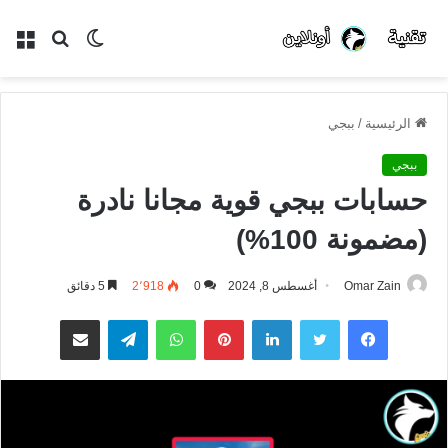
الوضع
بحث
الق
المظلم
عن
الرئيسية
/
ببجي
ببجي
حسابات ببجي قوية مجانا نادرة
(مضمونة 100%)
Omar Zain
أغسطس 8, 2024
0
2٬918
5 دقائق
فيسبوك
تويتر
لينكدإن
بينتيريست
واتساب
تيلقرام
مشاركة عبر البريد