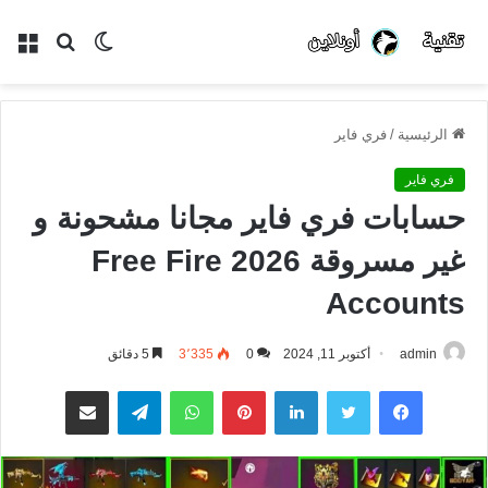
الوضع
بحث
الق
المظلم
عن
الرئيسية
/
فري فاير
فري فاير
حسابات فري فاير مجانا مشحونة و
غير مسروقة 2026 Free Fire
Accounts
admin
أكتوبر 11, 2024
0
3٬335
5 دقائق
فيسبوك
تويتر
لينكدإن
بينتيريست
واتساب
تيلقرام
مشاركة عبر البريد