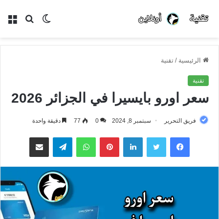
الوضع
بحث
الق
المظلم
عن
الرئيسية
/
تقنية
تقنية
سعر اورو بايسيرا في الجزائر 2026
فريق التحرير
سبتمبر 8, 2024
0
77
دقيقة واحدة
فيسبوك
تويتر
لينكدإن
بينتيريست
واتساب
تيلقرام
مشاركة عبر البريد