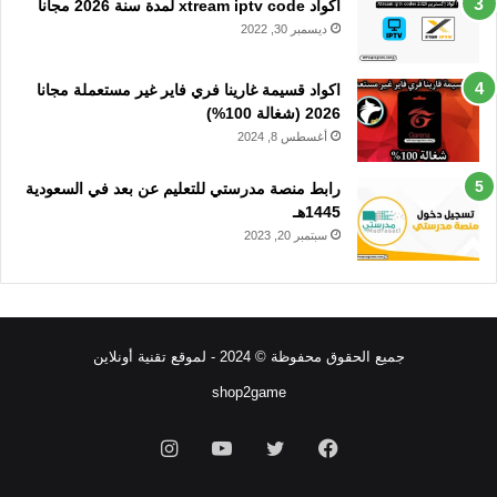
اكواد xtream iptv code لمدة سنة 2026 مجانا
ديسمبر 30, 2022
اكواد قسيمة غارينا فري فاير غير مستعملة مجانا
2026 (شغالة 100%)
أغسطس 8, 2024
رابط منصة مدرستي للتعليم عن بعد في السعودية
1445هـ
سبتمبر 20, 2023
جميع الحقوق محفوظة © 2024 - لموقع تقنية أونلاين
shop2game
فيسبوك
تويتر
يوتيوب
انستقرام