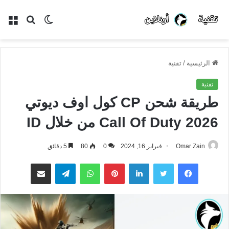
الوضع
بحث
الق
المظلم
عن
الرئيسية
/
تقنية
تقنية
طريقة شحن CP كول اوف ديوتي
Call Of Duty 2026 من خلال ID
Omar Zain
فبراير 16, 2024
0
80
5 دقائق
فيسبوك
تويتر
لينكدإن
بينتيريست
واتساب
تيلقرام
مشاركة عبر البريد