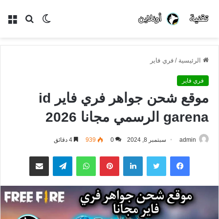
الوضع
بحث
الق
المظلم
عن
الرئيسية
/
فري فاير
فري فاير
موقع شحن جواهر فري فاير id
garena الرسمي مجانا 2026
admin
سبتمبر 8, 2024
0
939
4 دقائق
فيسبوك
تويتر
لينكدإن
بينتيريست
واتساب
تيلقرام
مشاركة عبر البريد