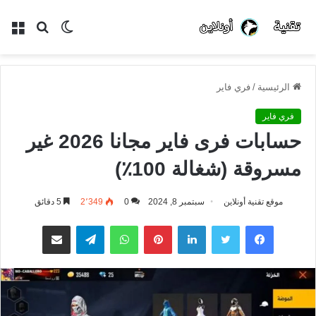
الوضع
بحث
الق
المظلم
عن
الرئيسية
/
فري فاير
فري فاير
حسابات فرى فاير مجانا 2026 غير
مسروقة (شغالة 100٪)
موقع تقنية أونلاين
سبتمبر 8, 2024
0
2٬349
5 دقائق
فيسبوك
تويتر
لينكدإن
بينتيريست
واتساب
تيلقرام
مشاركة عبر البريد