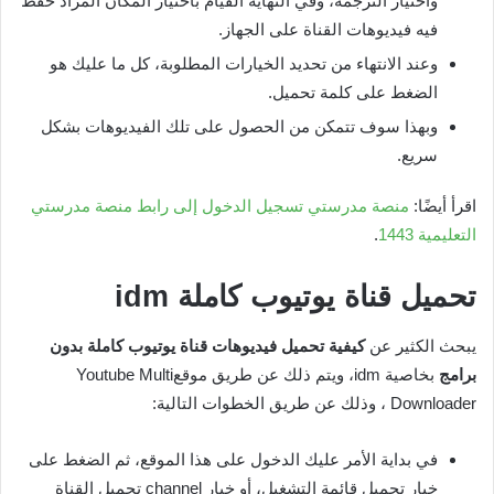
واختيار الترجمة، وفي النهاية القيام باختيار المكان المراد حفظ
فيه فيديوهات القناة على الجهاز.
وعند الانتهاء من تحديد الخيارات المطلوبة، كل ما عليك هو
الضغط على كلمة تحميل.
وبهذا سوف تتمكن من الحصول على تلك الفيديوهات بشكل
سريع.
اقرأ أيضًا:
منصة مدرستي تسجيل الدخول إلى رابط منصة مدرستي
التعليمية 1443
.
تحميل قناة يوتيوب كاملة
idm
يبحث الكثير عن
كيفية تحميل فيديوهات قناة يوتيوب كاملة بدون
برامج
بخاصية idm، ويتم ذلك عن طريق موقعYoutube Multi
Downloader ، وذلك عن طريق الخطوات التالية:
في بداية الأمر عليك الدخول على هذا الموقع، ثم الضغط على
خيار تحميل قائمة التشغيل، أو خيار channel تحميل القناة