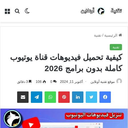
الوضع
بحث
الق
المظلم
عن
الرئيسية
/
تقنية
تقنية
كيفية تحميل فيديوهات قناة يوتيوب
كاملة بدون برامج 2026
موقع تقنية أونلاين
أكتوبر 11, 2024
0
106
3 دقائق
فيسبوك
تويتر
لينكدإن
بينتيريست
واتساب
تيلقرام
مشاركة عبر البريد