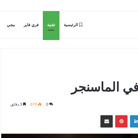
الرئيسية
تقنية
فري فاير
ببجي
ي الماسنجر
0
670
3 دقائق
لينكدإن
بينتيريست
مشاركة عبر البريد