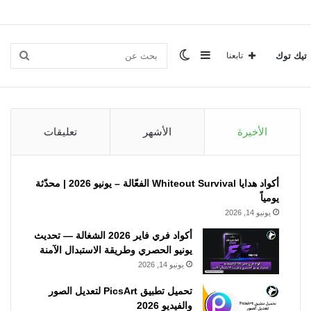
إضافة
الوضع
بحث
تيك توك
تابعنا
عمود
المظلم
عن
الأخيرة
الأشهر
تعليقات
جانبي
أكواد هدايا Whiteout Survival الفعّالة – يونيو 2026 | محدّثة
يومياً
يونيو 14, 2026
أكواد فري فاير 2026 الشغالة — تحديث
يونيو الحصري وطريقة الاستبدال الآمنة
يونيو 14, 2026
تحميل تطبيق PicsArt لتعديل الصور
والفيديو 2026