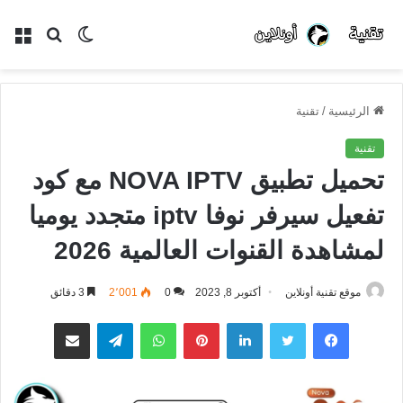
الوضع
بحث
الق
المظلم
عن
الرئيسية
/
تقنية
تقنية
تحميل تطبيق NOVA IPTV مع كود
تفعيل سيرفر نوفا iptv متجدد يوميا
لمشاهدة القنوات العالمية 2026
موقع تقنية أونلاين
أكتوبر 8, 2023
0
2٬001
3 دقائق
فيسبوك
تويتر
لينكدإن
بينتيريست
واتساب
تيلقرام
مشاركة عبر البريد