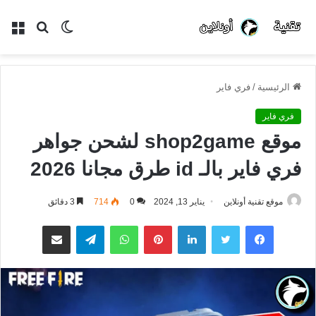
الوضع
بحث
الق
المظلم
عن
الرئيسية
/
فري فاير
فري فاير
موقع shop2game لشحن جواهر
فري فاير بالـ id طرق مجانا 2026
موقع تقنية أونلاين
يناير 13, 2024
0
714
3 دقائق
فيسبوك
تويتر
لينكدإن
بينتيريست
واتساب
تيلقرام
مشاركة عبر البريد