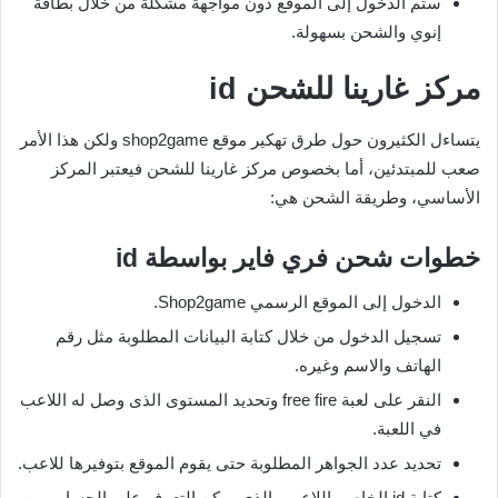
ستم الدخول إلى الموقع دون مواجهة مشكلة من خلال بطاقة
إنوي والشحن بسهولة.
مركز غارينا للشحن
id
يتساءل الكثيرون حول طرق تهكير موقع shop2game ولكن هذا الأمر
صعب للمبتدئين، أما بخصوص مركز غارينا للشحن فيعتبر المركز
الأساسي، وطريقة الشحن هي:
خطوات شحن فري فاير بواسطة
id
الدخول إلى الموقع الرسمي Shop2game.
تسجيل الدخول من خلال كتابة البيانات المطلوبة مثل رقم
الهاتف والاسم وغيره.
النقر على لعبة free fire وتحديد المستوى الذى وصل له اللاعب
في اللعبة.
تحديد عدد الجواهر المطلوبة حتى يقوم الموقع بتوفيرها للاعب.
كتابة id الخاص باللاعب والذي يمكن التعرف على الحساب من