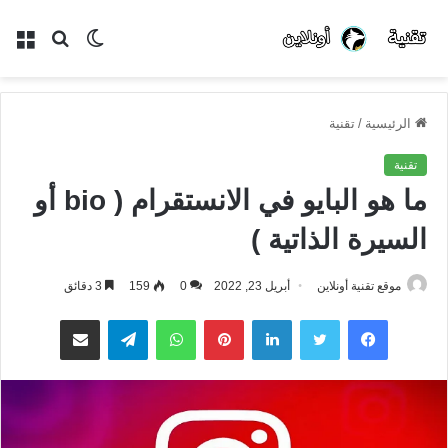
الوضع
بحث
الق
المظلم
عن
الرئيسية
/
تقنية
تقنية
ما هو البايو في الانستقرام ( bio أو
السيرة الذاتية )
موقع تقنية أونلاين
أبريل 23, 2022
0
159
3 دقائق
فيسبوك
تويتر
لينكدإن
بينتيريست
واتساب
تيلقرام
مشاركة عبر البريد