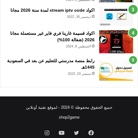
اكواد xtream iptv code لمدة سنة 2026 مجانا
ديسمبر 30, 2022
اكواد قسيمة غارينا فري فاير غير مستعملة مجانا
2026 (شغالة 100%)
أغسطس 8, 2024
رابط منصة مدرستي للتعليم عن بعد في السعودية
1445هـ
سبتمبر 20, 2023
جميع الحقوق محفوظة © 2024 - لموقع تقنية أونلاين
shop2game
فيسبوك
تويتر
يوتيوب
انستقرام