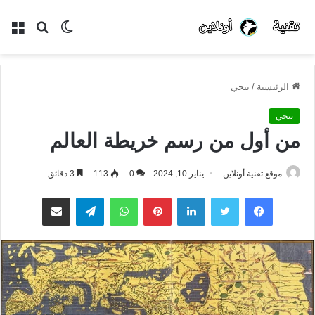
الوضع
بحث
الق
المظلم
عن
الرئيسية
/
ببجي
ببجي
من أول من رسم خريطة العالم
موقع تقنية أونلاين
يناير 10, 2024
0
113
3 دقائق
فيسبوك
تويتر
لينكدإن
بينتيريست
واتساب
تيلقرام
مشاركة عبر البريد