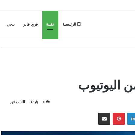
الرئيسية
تقنية
فري فاير
ببجي
ن اليوتيوب
0
37
3 دقائق
لينكدإن
بينتيريست
مشاركة عبر البريد