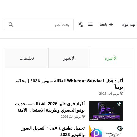
إضافة
الوضع
بحث
تيك توك
تابعنا
عمود
المظلم
عن
الأخيرة
الأشهر
تعليقات
جانبي
أكواد هدايا Whiteout Survival الفعّالة – يونيو 2026 | محدّثة
يومياً
يونيو 14, 2026
أكواد فري فاير 2026 الشغالة — تحديث
يونيو الحصري وطريقة الاستبدال الآمنة
يونيو 14, 2026
تحميل تطبيق PicsArt لتعديل الصور
والفيديو 2026