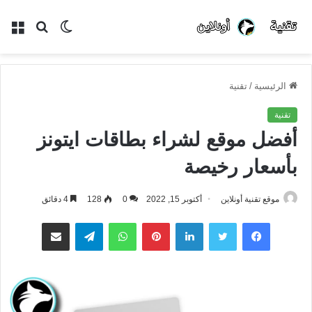
الوضع
بحث
الق
المظلم
عن
الرئيسية
/
تقنية
تقنية
أفضل موقع لشراء بطاقات ايتونز
بأسعار رخيصة
موقع تقنية أونلاين
أكتوبر 15, 2022
0
128
4 دقائق
فيسبوك
تويتر
لينكدإن
بينتيريست
واتساب
تيلقرام
مشاركة عبر البريد