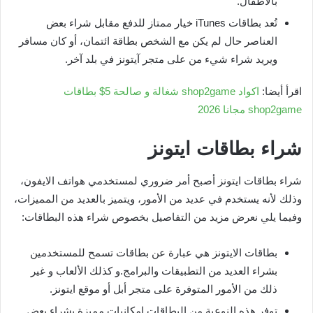
بالأطفال.
تُعد بطاقات iTunes خيار ممتاز للدفع مقابل شراء بعض
العناصر حال لم يكن مع الشخص بطاقة ائتمان، أو كان مسافر
ويريد شراء شيء من على متجر آيتونز في بلد آخر.
اقرأ أيضا:
اكواد shop2game شغالة و صالحة 5$ بطاقات
shop2game مجانا 2026
شراء بطاقات ايتونز
شراء بطاقات ايتونز أصبح أمر ضروري لمستخدمي هواتف الايفون،
وذلك لأنه يستخدم في عديد من الأمور، ويتميز بالعديد من المميزات،
وفيما يلي نعرض مزيد من التفاصيل بخصوص شراء هذه البطاقات:
بطاقات الايتونز هي عبارة عن بطاقات تسمح للمستخدمين
بشراء العديد من التطبيقات والبرامج.و كذلك الألعاب و غير
ذلك من الأمور المتوفرة على متجر أبل أو موقع ايتونز.
توفر هذه النوعية من البطاقات إمكانيات مميزة بشراء بعض