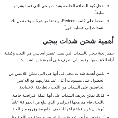
ندخل كود البطاقة الخاصة بشدات ببجي التي قمنا بشرائها
سابقاً.
نضغط على كلمة Redeem، وبعدها مباشرةً سوف تصل لك
الشدات إلى حسابك فوراً.
أهمية شحن شدات ببجي
تتميز لعبة ببجي بالشدات التي تمثل عنصر أساسي في اللعب وكيفية
أداء اللاعب بها، وفيما يلي نتعرف على أهمية هذه الشدات:
تكمن أهمية شدات ببجي في أنها هي التي تمكن اللاعبين من
الحصول على مستويات أعلى عند مقارنتهم مع اللاعبين
الحاصلين على الشدات من اللعب بالطريقة الاعتيادية.
كذلك يمكن تعريف الشدات على أنها عملة افتراضية خاصة
باللعبة، قام مبرمجها الإيرلندي الذي يبلغ من العمر 43 عاماً
(بريندان غرين) باختراعها ليضيف طابع مشوق ومميز للعبة.
تُستخدم أيضاً في عملية شراء عناصر متنوعة من اللعبة مثل