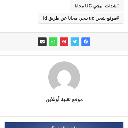
شدات_ببجي UC مجانا
موقع شحن uc ببجي مجانا عن طريق id
موقع تقنية أونلاين