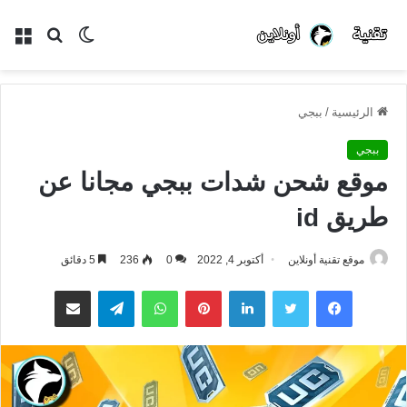
الوضع
بحث
الق
المظلم
عن
الرئيسية
/
ببجي
ببجي
موقع شحن شدات ببجي مجانا عن
طريق id
موقع تقنية أونلاين
أكتوبر 4, 2022
0
236
5 دقائق
فيسبوك
تويتر
لينكدإن
بينتيريست
واتساب
تيلقرام
مشاركة عبر البريد