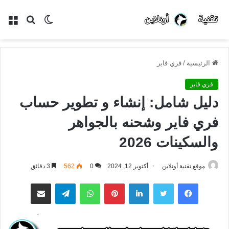
الوضع
بحث
الق
المظلم
عن
الرئيسية
/
فري فاير
فري فاير
دليل شامل: إنشاء و تطوير حساب
فري فاير وشحنه بالجواهر
والسكينات 2026
موقع تقنية أونلاين
أكتوبر 12, 2024
0
562
3 دقائق
فيسبوك
تويتر
لينكدإن
بينتيريست
واتساب
تيلقرام
مشاركة عبر البريد