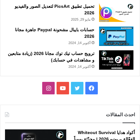
تحميل تطبيق PicsArt لتعديل الصور والفيديو
2026
مايو 29, 2025
حسابات بايبال مشحونة Paypal جاهزة مجانا
2026
أكتوبر 14, 2024
ترويج حساب تيك توك مجانا 2026 (زيادة متابعين
و مشاهدات في حسابك)
أكتوبر 14, 2024
فيسبوك
تويتر
يوتيوب
انستقرام
احدث المقالات
أكواد هدايا Whiteout Survival
الفعّالة – يونيو 2026 | محدّثة يومياً