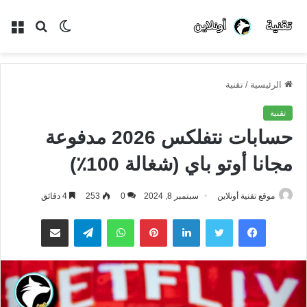
الوضع
بحث
الق
المظلم
عن
الرئيسية
/
تقنية
تقنية
حسابات نتفلكس 2026 مدفوعة
مجانا أوتو باي (شغالة 100٪)
موقع تقنية أونلاين
سبتمبر 8, 2024
0
253
4 دقائق
فيسبوك
تويتر
لينكدإن
بينتيريست
واتساب
تيلقرام
مشاركة عبر البريد