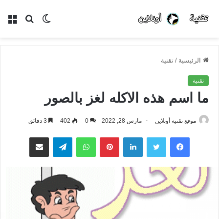
الوضع
بحث
الق
المظلم
عن
الرئيسية
/
تقنية
تقنية
ما اسم هذه الاكله لغز بالصور
موقع تقنية أونلاين
مارس 28, 2022
0
402
3 دقائق
فيسبوك
تويتر
لينكدإن
بينتيريست
واتساب
تيلقرام
مشاركة عبر البريد