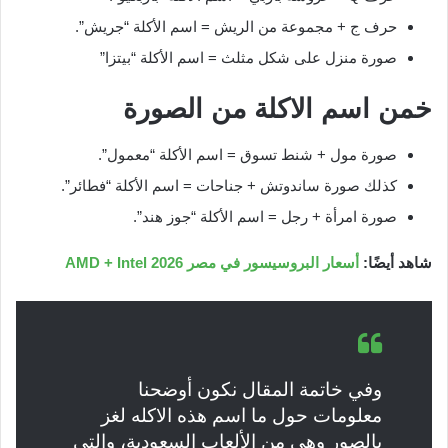
حرف ج + مجموعة من الريش = اسم الأكلة “جريش”.
صورة منزل على شكل مثلث = اسم الأكلة “بيتزا”
خمن اسم الاكلة من الصورة
صورة مول + شنط تسوق = اسم الأكلة “معمول”.
كذلك صورة ساندوتش + جناحات = اسم الأكلة “فطائر”.
صورة امرأة + رجل = اسم الأكلة “جوز هند”.
شاهد أيضًا:
أسعار البروسيسور في مصر AMD + Intel 2026
وفي خاتمة المقال نكون أوضحنا
معلومات حول ما اسم هذه الاكله لغز
بالصور وهي من الألعاب السعودية، والتي