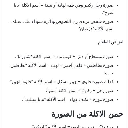
صورة رجل ركبير وفي فمه لهاية أو تتينة = اسم الأكلة “بابا
غنوج”.
صورة شخص يرتدي زي اللصوص ودائرة سوداء على عيناه =
اسم الأكلة “قرصان”.
لغز عن الطعام
صورة مسحاح أو دش + كوب ماء = اسم الأكلة “شاورما”.
صورة بطاطس + فلفل أحمر + لهب = اسم الأكلة “بطاطس
حارة”.
كذلك صورة حلوى + جبن مشكل = اسم الأكلة “حلوة الجبن”.
صور رجل + رقم 2 = اسم الأكلة “منتو”.
صورة موزة + تكيف هواء = اسم الأكلة “بنانا سبليت”.
خمن الاكلة من الصورة
حرف Q + عروسة باربي = اسم الأكلة “باربكيو”.