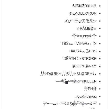
♧♤CřãŻ ¥kï//£
彡EAGLE彡RON
ズひ⊹卄ひ刀乇尺シ
☆RĀMBØ☆
༒☬sunny☬༒
TBS๛「ViiPeRz」ツ
H¥DRA︽乙EUS
DÊÅTH 🙂 STRØKE
乡ŁION 乡Nam
⎝⎝✧D@RK✧⎠⎠乡⎝⎝✧BL@DE✧⎠⎠
ᴳᵒᵈ乡ᏒᏢ♕ᏦᎥᏞᏞᎬᏒ▄︻̷̿┻̿═━
丹PH丹
ᴀϙᴜᴀ㊌ᴠᴇɴᴏᴍ
༺ṨήiͥpeͣrͫJⱥmes☘༻ ✨︻デ═一