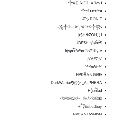
༒☬〖ℳℜ〗☬Ravil
༒єℓ нιттℓєя
ÆツRONIT
꧁༒༻☬དཌ☬༺༒꧂
ṨH☢ƵOH丹I฿
$ÜDE$HIήsͥⱥnͣeͫ
IήsͥⱥnͣeͫWàrríōrÆdįtÿæ
ダAƵΣダ
༺₳ʊ༻
Ħ¥ĐŘΔタGØĐ
DarkWarriorཧᜰ꙰ꦿ➢_ALPHERA
Ηgͥǝnͣtͫod
Ⓟⓐⓝⓓⓐ | ⓌⒶⓎⓃⒺ
Ηtͥrͣyͫบsbαdboy
H¥DRA | A$HI$H