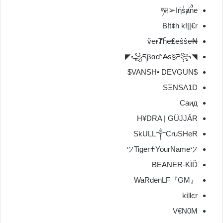
ཧᜰ➢Iήsͥⱥnͣe
B!t¢h k!||€r
₦℮ṽ℮ɍȾȟ℮₤℮ŝŝ
◥꧁དβαd°₳s§ཌ꧂◤
$VANSH• DEVGUN$
SΞΝSΛ1D
Саид
H¥DRA | GÜJJĀR
SkULL༒CruSHeR
ツTiger♰YourNameツ
BEANER-KÏĎ
『GM』WaRdenLF
kíllєr
V€N0M