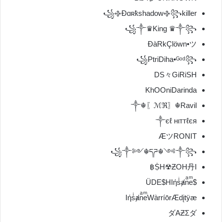
꧁࿇Ðɑʀҟshadow࿇꧂killer
꧁༒♛King ♛༒꧂
ĐàRkÇlöwn•ツ
꧁PtriDiha•ᴳᵒᵈ꧂
DS々GiRiSH
KhOOniDarinda
༒☬〖ℳℜ〗☬Ravil
༒єℓ нιттℓєя
ÆツRONIT
꧁༒༻☬དཌ☬༺༒꧂
ṨH☢ƵOH丹I฿
$ÜDE$HIήsͥⱥnͣeͫ
IήsͥⱥnͣeͫWàrríōrÆdįtÿæ
ダAƵΣダ