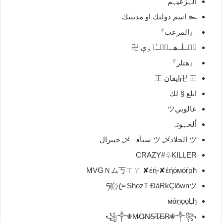
الہزعيہم
๛ اسم دولتك او مدينتك
『المرعب』
مۘــڶــﮪــمۘــٰٱ̍ۏې 卍
『هتلر』
卍 王ايفان 王
ابلع § لك
عالوبيツ
ألحہوتہ
ツ الجلادツ 乄 سيآفہ 乄 جينرال
CRAZY#♧KILLER
MVGＮム丂ㄒㄚ ✘έή-✘έήόмόŕρħ
ཧᜰ꙰ꦿ➢ShozT ĐàRkÇlöwnツ
мάņọọĻђ
꧁༒☬M̷O̷N̷S̷T̷E̷R̷☬༒꧂