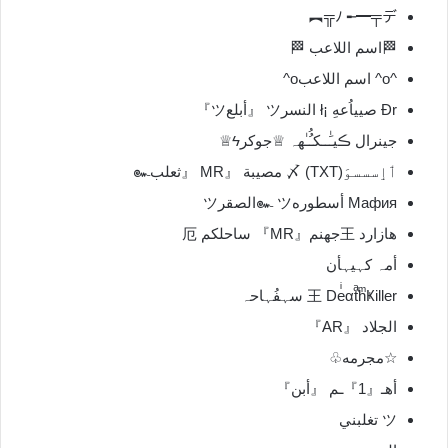
ﾉ ╾━╤デ╦︻
🏁اسم اللاعب 🏁
^o^ اسم اللاعبo^
Đr صيياُعهِ ¡ł النسرツ 『أبلعツ』
جينرال ڪيـَٰــكـُُـٰهہ ♕جوكرϟ♕
ٲٳسسسوَ(TXT) 〆 مصيبة 『MR 『ثعلب๛
Мафия أسطوره๛ ツالصقرツ
هازارد 王جهنم『MR』 ساحلكم 厄
أمہ كہيہأن
王 DeͥαtͣhͫҜiller سہفُہاحہ
الجلاد 『AR』
☆مجرمه♧
أهـ『1』ـم 『أبن』
ツ تغلبني