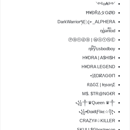
༺₳ʊ༻
Ħ¥ĐŘΔタGØĐ
DarkWarriorཧᜰ꙰ꦿ➢_ALPHERA
ηgͥǝnͣtͫod
Ⓟⓐⓝⓓⓐ | ⓌⒶⓎⓃⒺ
ηtͥrͣyͫบsbαdboy
H¥DRA | A$HI$H
H¥DRA LEGEND
須DⴽΛGΘΠ•
ᖇΔGΣ | łηsαηΣ
M$. $TR@NG€R
꧁༒♛Queen ♛༒
꧁▪ÐɑʀҟƑîʀɛ☆꧂
CRAZY#♧KILLER
SKULL$Ghostrecon