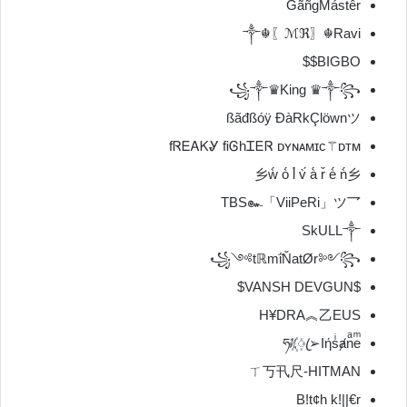
GãñgMástêr
༒☬〖ℳℜ〗☬Ravi
BIGBO$$
꧁༒♛King ♛༒꧂
ßãđßóÿ ĐàRkÇlöwnツ
fᏒᎬᎪᏦᎽ fᎥᎶhᏆᎬᏒ ᴅʏɴᴀᴍɪᴄ⚚ᴅᴛᴍ
乡ẁ́ ò́ l̀́ v̀́ à́ r̀́ è́ ǹ́乡
TBS๛「ViiPeRi」ツ乛
SkULL༒
꧁༺tℝmΐŇatØr༻꧂
$VANSH DEVGUN$
H¥DRA︽乙EUS
ཧᜰ꙰ꦿ➢Iήsͥⱥnͣeͫ
ㄒ丂卂尺-HITMAN
B!t¢h k!||€r