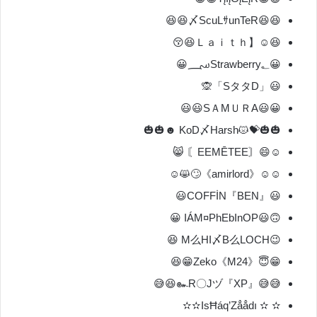
😆😆〆ScuLｻunTeR😆😆
😆☺【Ｌａｉｔｈ😆😚
😀؄Strawberry؂😀
😃「SタタD」🙊
😀😃SＡMＵＲA😃😃
🎃🎃💝😾KoD〆Harsh ☻🎃🎃
☺😄〘EEMĒTEE〙 😸
☺☺《amirlord》🙄😸☺
😃『BEN』COFFİN😃
🙃😃IÁM¤PhEbInOP 😀
😉M么HI〆B么LOCH 😆
😁😇Zeko《M24》😁😆
😅😅『XP』๛R〇Jヅ😆😅
✫ ✫ IsĦáq’Zẳẳdı✫✫