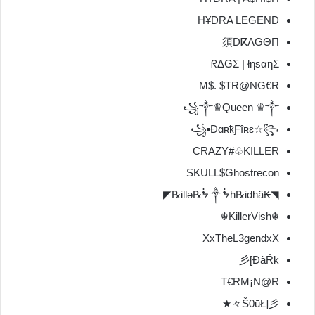
H¥DRA LEGEND
須DⴽΛGΘΠ
ᖇΔGΣ | łηsαηΣ
M$. $TR@NG€R
꧁༒♛Queen ♛༒
꧁▪ÐɑʀҟƑîʀɛ☆꧂
CRAZY#♧KILLER
SKULL$Ghostrecon
◥₭ɨllǝ℞ᖭ༒ᖭh℞ɨdhä℞◤
☬KillerVish☬
XxTheL3gendxX
彡[ĐàŔk
T€RM¡N@R
々Š0ūŁ]彡★