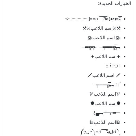
الخيارات الجديدة:
̿̿’̿’̵͇̿̿=(•̪●)=/̵͇̿̿/’̿̿ ̿ ̿ ̿ o==[]::::::::::::::::>
⚒️⚔️اسم اللاعب⚔️⚒️
🚁 اسم اللاعب🚁
︻╦̵̵͇̿̿̿̿══╤─ ⌐╦╦═─
✈️اسم اللاعب✈️
⁞ つ: •̀ ⌂
🗡️ اسم اللاعب🗡️
́ : ⁞-︻╦̵̵͇̿̿̿̿══╤─
🏹اسم اللاعب🏹
🛡️اسم اللاعب🛡️
ξ▄︻┻┳═一
🕌اسم اللاعب🕌
༼ ಠل͟ಠ ̿ ̿ ̿ ̿’̿’̵з=༼ຈل͜ຈ༽