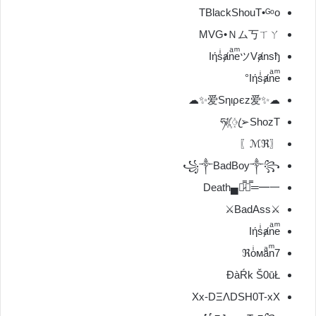
TBlackShouT•ᴳᵒo
MVG•Ｎム丂ㄒㄚ
IήsͥⱥnͣeͫツVⱥnsђ
Iήsͥⱥnͣeͫ°
☁✨爱Sηιρєz爱✨☁
ཧᜰ꙰ꦿ➢ShozT
〖ℳℜ〗
꧁༒BadBoy༒꧂
Death▄︻̷̿┻̿═━一
⚔BadAss⚔
Iήsͥⱥnͣeͫ
ℜoͥᴍaͣnͫ7
ĐàŔk Š0ūŁ
Xx-DΞΛDSH0T-xX