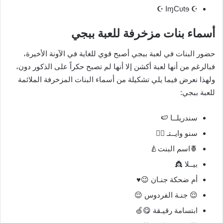
☪ IɱCʋtɘ ☪
أسماء بنات مزخرفة للعبة ببجي
حضور البنات في لعبة ببجي أصبح قوي للغاية في الآونة الأخيرة،
فبالرغم من أنها لعبة أكشن إلا أنها لم تصبح حكراً على الذكور دون،
ولهذا نعرض فيما يلي تشكيلة من أسماء البنات المزخرفة الملائمة
للعبة ببجي:
سندريلــا 🍉
سنو وايــتـ 🧚‍♀️
🍍اسم البنت🍐
بيــلا 👸
أم ضحكة جنـان 😉♥️
😌 جنـة الفردوس 😌
ابتسامة رقيـقة 😋🍏