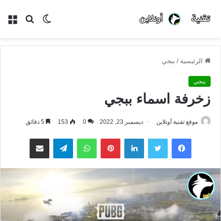
الوضع
بحث
الق
المظلم
عن
الرئيسية
/
ببجي
ببجي
زخرفة اسماء ببجي
موقع تقنية أونلاين
ديسمبر 23, 2022
0
153
5 دقائق
فيسبوك
تويتر
لينكدإن
بينتيريست
واتساب
تيلقرام
مشاركة عبر البريد