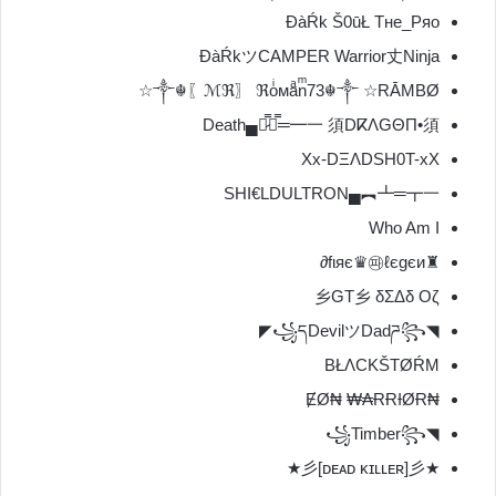
ĐàŔk Š0ūŁ Тне_Ряо
ĐàŔkツCAMPER Warrior丈Ninja
༒☬〖ℳℜ〗 ℜoͥᴍaͣnͫ73☬༒ ☆RĀMBØ☆
Death▄︻̷̿┻̿═━一 須DⴽΛGΘΠ•須
Xx-DΞΛDSH0T-xX
SHI€LDULTRON▄︻┻═┳一
Who Am I
♜fιяє♛㉺ℓєgєи∂
乡GT乡 δΣΔδ Οζ
◥꧁དDevilツDadཌ꧂◤
BŁΛCKŠTØŔM
₦ɆØ₦ ₩₳ɌɌƗØɌ
◥꧁Timber꧂
★彡[ᴅᴇᴀᴅ ᴋɪʟʟᴇʀ]彡★