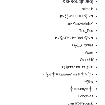
[PUBG]多SHROUD
stiraelb
◥꧁WITCHER꧂◤
✘έή-✘έήόмόŕρħ
Тне_Ряо
◥꧁དDevilツDadཌ꧂◤
Ǥℊ۝ɨƬƔℓℜØ
Vΐ℘er
C̸r̸o̸s̸s̸e̸d̸
★彡[ᴅᴇᴀᴅ ᴋɪʟʟᴇʀ]彡★
꧁⚔༒☬Kawan•Λkre☬༒⚔꧂
ཧᜰ꙰ꦿ➢
༒☬sunny☬༒
LøneWølf
♜fιяє♛㉺ℓєgєи∂