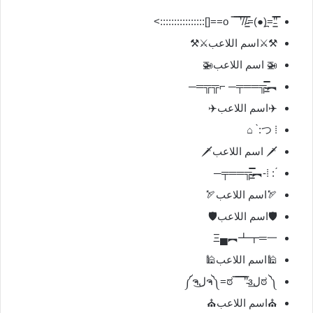
̿̿’̿’̵͇̿̿=(̪●)=/̵͇̿̿/’̿̿ ̿ ̿ ̿ o==[]::::::::::::::::>
⚒️⚔️اسم اللاعب⚔️⚒️
🚁 اسم اللاعب🚁
︻╦̵̵͇̿̿̿̿══╤─ ⌐╦╦═─
✈️اسم اللاعب✈️
⁞ つ: ̀ ⌂
🗡️ اسم اللاعب🗡️
́ : ⁞-︻╦̵̵͇̿̿̿̿══╤─
🏹اسم اللاعب🏹
🛡️اسم اللاعب🛡️
Ξ▄︻┻┳═一
🕌اسم اللاعب🕌
༼ ಠل͟ಠ ̿ ̿ ̿ ̿’̿’̵з=༼ຈل͜ຈ༽
⛪اسم اللاعب⛪