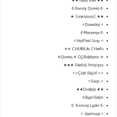
★★ ßãbÿ Ðøll ★★
☪ ßəʌʋtɣ Qʋɘɘŋ☪
★★ ΞυηκηοωηΞ ★
⭐ Dəəwāŋi⭐
☪ Ħaseeŋa☪
⭐ VeɽiFīed Jʌɳʋ⭐
ᑕᕼᑌłᗷᑌłıı ᑕᕼøᖇıı ✯✯
✯ Qʋɘɘŋ ✯ Oʆ Boɭɗŋɘss✯
Głøšśŷ Þríŋćęss ★★★
⭐⭐ Çûtê ßâçhî⭐⭐
⭐ Soŋʌ⭐
★★ Dʌʀɭɩŋʛ★★
✮Bдԁ Gɩʀɭ✮
☪ Kʌmııŋi Lдԁкї ☪
⭐ Jдигєшд ⭐