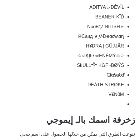
ADITYAシĐÈVÎŁ
BEANER-KÏĎ
➢NooBツ NITISH
Саид ★彡Dҽɑժʍɑղ☠
H¥DRA | GÜJJĀR
☆♧ĶĮŁŁ☠ËŅËMÝ♧☆
SkULL༒ KĞF~BØÝŠ
C̸r̸o̸s̸s̸e̸d̸
DÊÅTH STRØKE
V€N0M
زخرفة اسمك بالـ إيموجي
تنوعت الطرق التي يمكن من خلالها الحصول على اسم ببجي