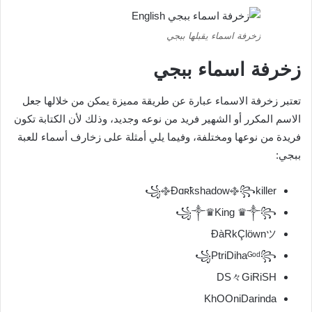
زخرفة اسماء يقبلها ببجي
زخرفة اسماء ببجي
تعتبر زخرفة الاسماء عبارة عن طريقة مميزة يمكن من خلالها جعل
الاسم المكرر أو الشهير فريد من نوعه وجديد، وذلك لأن الكتابة تكون
فريدة من نوعها ومختلفة، وفيما يلي أمثلة على زخارف أسماء للعبة
ببجي:
꧁࿇Ðɑʀҟshadow࿇꧂killer
꧁༒♛King ♛༒꧂
ĐàRkÇlöwnツ
꧁PtriDihaᴳᵒᵈ꧂
DS々GiRiSH
KhOOniDarinda