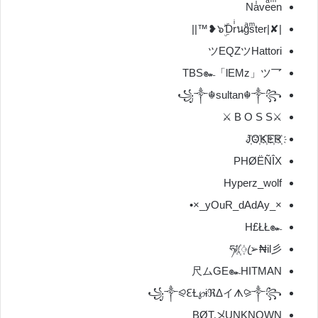
Naͥveͣeͫn
|✘|๖ۣۜƊrͥนgͣsͫter❥™||
ツEQZツHattori
TBS๛「lEMz」ツ乛
꧁༒☬sultan☬༒꧂
⚔B O S S ⚔
J҉O҉K҉E҉R҉
PHØËÑÎX
Hyperz_wolf
×_yOuR_dAdAy_×•
H£ŁŁ๛
ཧᜰ꙰ꦿ➢₦il彡
尺ムGE๛HITMAN
꧁༒⪨ℇⱢ℘ɨℜΔイᗑ⪩༒꧂
BØT乄UNKNOWN