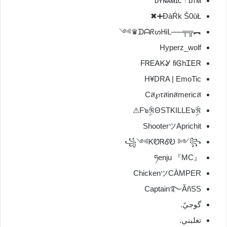
ᴅʏɴᴀᴍɪᴄ⚚ᴅᴛᴍ
ĐàŔk Š0ūŁ➕✖
︻╦╤──ᗪᗩᖇᔕᕼᎥᒪ♛༻
Hyperz_wolf
FᏒᎬᎪᏦᎽ fᎥᎶhᏆᎬᏒ
H¥DRA | EmoTic
Cส℘τสinสmericส
F๖ۣۜℜΘSTKILLE๖ۣۜℜ⚠
ShooterツAprichit
꧁༺ᏦᏬᏒᎴᎧ ༻꧂
『MC』 ཧenju
ChickenツCÀMPER
Captain࿐ÃñSS
گوجيً.
تغلبني.