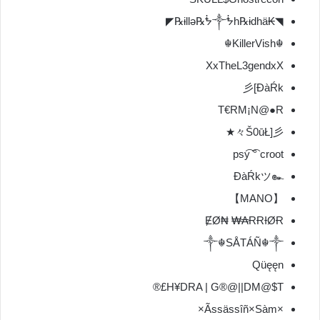
◥₭ɨllǝ℞ᖭ༒ᖭh℞ɨdhä℞◤
☬KillerVish☬
XxTheL3gendxX
彡[ĐàŔk
T€RM¡N@●R
々Š0ūŁ]彡★
psy͡ ͡° croot
ĐàŔkツ๛
【MANO】
ɆØ₦ ₩₳ɌɌƗØɌ
༒☬SÅTÁÑ☬༒
Qüęęn
H¥DRA | G®@||DM@$T£®
×Ãssässîñ×Sàm×