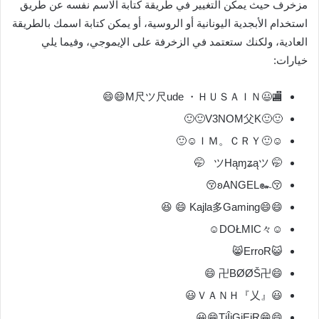
مزخرف حيث يمكن التغيير في طريقة كتابة الاسم نفسه عن طريق
استخدام الأبجدية اليونانية أو الروسية، أو يمكن كتابة اسمك بالطريقة
العادية، ولكنك ستعتمد في الزخرفة على الإيموجي، وفيما يلي
خيارات:
🏬😃M尺ツ尺ude ・ＨＵＳＡＩＮ😄😄
🙂🙂V3NOM父K🙂🙂
☺🙂ＩＭ。ＣＲＹ☺🙂
🤭 ツHąɱʑąツ 🤭
😚ʚANGEL๛😚
😄😄Kajla多Gaming 😄 😆
☺DOŁMIC々☺
😺ErroR😸
😄卍BØØŠ卍 😄
😃『乂』ＶＡＮＨ😃
😄😁TįÎįGįEįR😁😀