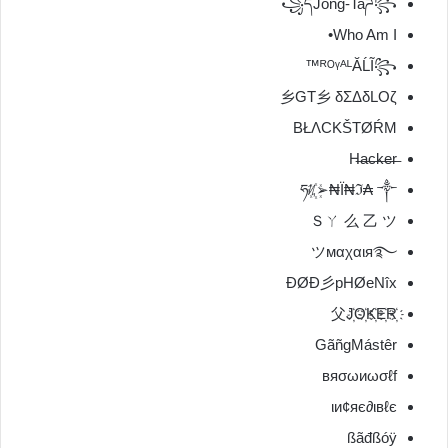
꧁དJong-Taཌ꧂
Who Am I•
ᴿᴼᵞᴬᴸĂĹĨ꧂™
乡GT乡 δΣΔδLΟζ
BŁΛCKŠTØŔM
H̶a̶c̶k̶e̶r̶
ཧᜰ꙰➢₦Ї₦ℑ₳ ༒
Ｓㄚ 么 乙 ツ
ツмαχαιя࿐
ĐØĐ彡pHØeNîx
父J҉O҉K҉E҉R҉
GãñgMástêr
вяσωиωσℓf
ιи¢яє∂ιвℓє
ßãđßóÿ