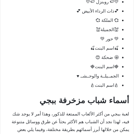
💛🍉 روبنزل 🍉💛
💕ذات الرداء الأبيض 💕
💞 الملكة 💞
💒الجميلة💒
💚 حور 💚
🍒اسم البنت🍒
🤩 ضحكة 😍
🍓اسم البنت🍓
الجمــيلــة والوحــشــ ♥️
🍐اسم البنت🍐
أسماء شباب مزخرفة ببجي
لعبة ببجي من أكثر الألعاب الممتعة للذكور، وهذا أمر لا يوجد شك
فيه، لهذا نجد أن الشباب هم الأكثر بحثاً عن طرق ووسائل متنوعة
يمكن من خلالها أبرز أسمائهم بطريقة مختلفة، وفيما يلي بعض