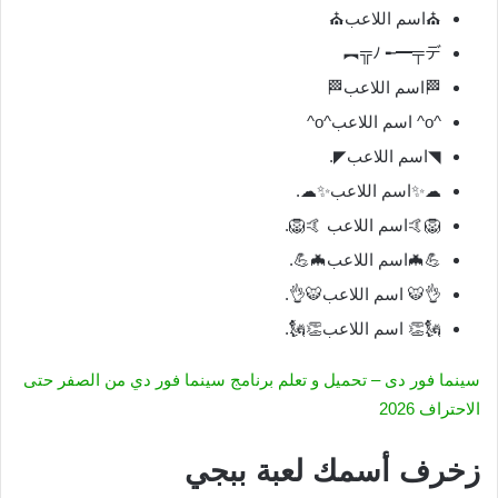
⛪اسم اللاعب⛪
ﾉ ╾━╤デ╦︻
🏁اسم اللاعب🏁
^o^ اسم اللاعب^o^
◥اسم اللاعب◤.
☁✨اسم اللاعب✨☁.
🦁🤙اسم اللاعب 🤙🦁.
💪🦇اسم اللاعب🦇💪.
👌🐯 اسم اللاعب🐯👌.
🗽👏 اسم اللاعب👏🗽.
سينما فور دى – تحميل و تعلم برنامج سينما فور دي من الصفر حتى
الاحتراف 2026
زخرف أسمك لعبة ببجي