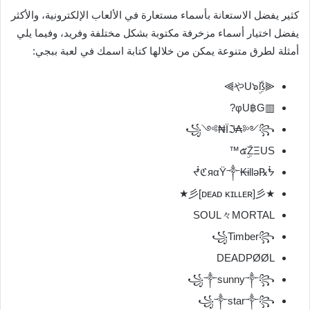
كثير يفضل الاستعانة بأسماء مستعارة في الألعاب الإلكترونية، والأكثر
يفضل اختيار أسماء مزخرفة مكتوبة بشكل مختلفة وفريد، وفيما يلي
أمثلة لطرق متنوعة يمكن من خلالها كتابة اسمك في لعبة ببجي:
⫷やU๖ۣۜß⫸
▥φU฿G?
꧁༺₦Їℑ₳༻꧂
๕ۣۜZΞUS™
ᖫℭяαŸ༒₭ɨllǝ℞ᖭ
★彡[ᴅᴇᴀᴅ ᴋɪʟʟᴇʀ]彡★
SOUL々MORTAL
꧁Timber꧂
DEADPØØL
꧁༒sunny༒꧂
꧁༒star༒꧂