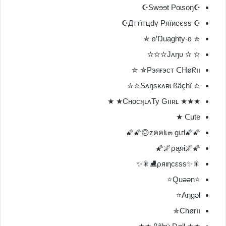
☪Swɘɘt Poɩsoŋ☪
☪ Дттїтцԁү Ряїисєss☪
✯ ʚ’Ŋuaghty-ʚ ✯
✫ ✫ Jʌŋʋ✫✫✫
Рэяғэст ᑕᕼøᖇıı✮ ✮
✮ Sʌŋsĸʌʀɩ ßâçhî✮✮
★★★ CʜocʞʟʌTy Gııʀʟ★ ★
ᑕute ★
🌠🌠zคคlเ๓ gเгl🙃🌠🌠
🌠🌌ρąяɨ🌌🌠
🎇✨ρяιηcεѕѕ⛸🎇✨
⭐Quəən⭐
Aŋgəl⭐
Chørıı✯