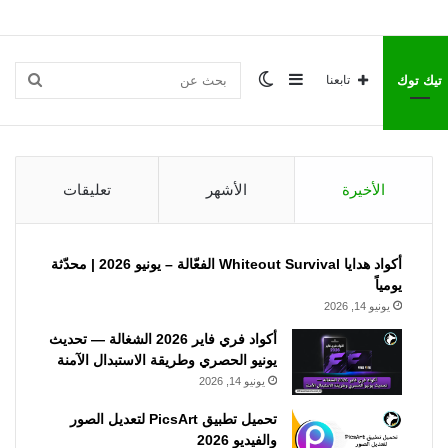
إضافة
الوضع
بحث
تيك توك
تابعنا
عمود
المظلم
عن
الأخيرة
الأشهر
تعليقات
جانبي
أكواد هدايا Whiteout Survival الفعّالة – يونيو 2026 | محدّثة
يومياً
يونيو 14, 2026
أكواد فري فاير 2026 الشغالة — تحديث
يونيو الحصري وطريقة الاستبدال الآمنة
يونيو 14, 2026
تحميل تطبيق PicsArt لتعديل الصور
والفيديو 2026