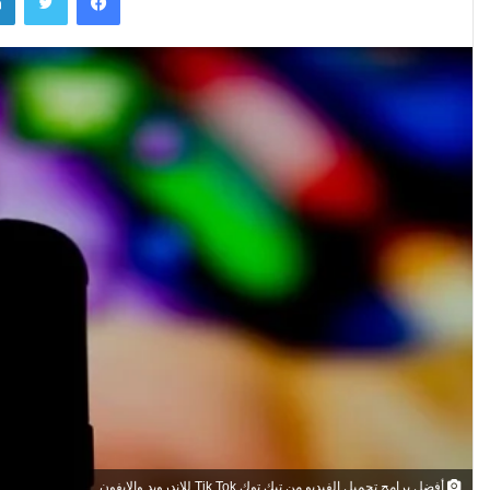
أفضل برامج تحميل الفيديو من تيك توك Tik Tok للاندرويد والايفون