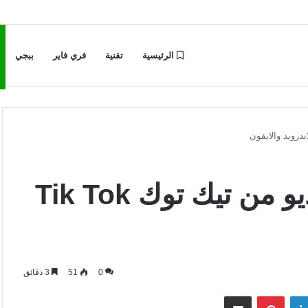
الرئيسية
تقنية
فري فاير
ببجي
أفضل برامج تحميل الفيديو من تيك توك Tik Tok
0
51
3 دقائق
لينكدإن
بينتيريست
مشاركة عبر البريد