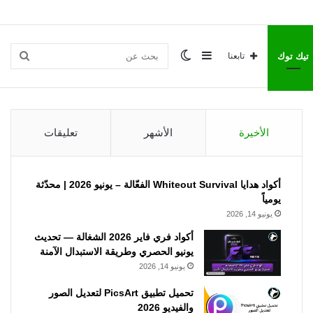
إضافة
الوضع
بحث
تيك توك
تابعنا
عمود
المظلم
عن
الأخيرة
الأشهر
تعليقات
جانبي
أكواد هدايا Whiteout Survival الفعّالة – يونيو 2026 | محدّثة
يومياً
يونيو 14, 2026
أكواد فري فاير 2026 الشغالة — تحديث
يونيو الحصري وطريقة الاستبدال الآمنة
يونيو 14, 2026
تحميل تطبيق PicsArt لتعديل الصور
والفيديو 2026