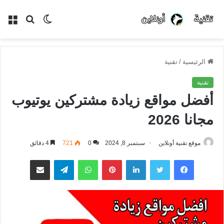
الوضع
بحث
الق
المظلم
عن
الرئيسية
/
تقنية
تقنية
أفضل مواقع زيادة مشتركين يوتيوب
مجانا 2026
موقع تقنية أونلاين
سبتمبر 8, 2024
0
721
4 دقائق
فيسبوك
تويتر
لينكدإن
بينتيريست
واتساب
تيلقرام
مشاركة عبر البريد