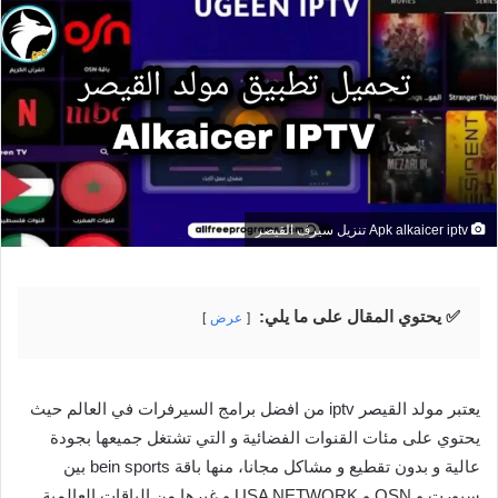
Apk alkaicer iptv تنزيل سيرف القيصر
✅ يحتوي المقال على ما يلي:
عرض
يعتبر مولد القيصر iptv من افضل برامج السيرفرات في العالم حيث
يحتوي على مئات القنوات الفضائية و التي تشتغل جميعها بجودة
عالية و بدون تقطيع و مشاكل مجانا، منها باقة bein sports بين
سبورت و OSN و USA NETWORK و غيرها من الباقات العالمية