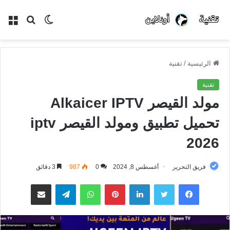
الوضع
بحث
الق
المظلم
عن
الرئيسية
/
تقنية
تقنية
مولد القيصر Alkaicer IPTV
تحميل تطبيق ومولد القيصر iptv
2026
فريق التحرير
أغسطس 8, 2024
0
987
3 دقائق
فيسبوك
تويتر
لينكدإن
بينتيريست
واتساب
تيلقرام
مشاركة عبر البريد