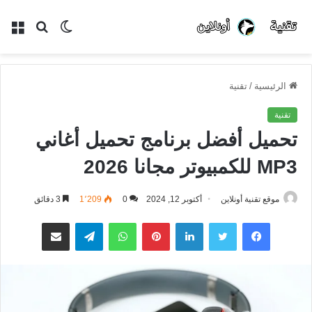
الوضع
بحث
الق
المظلم
عن
الرئيسية
/
تقنية
تقنية
تحميل أفضل برنامج تحميل أغاني
MP3 للكمبيوتر مجانا 2026
موقع تقنية أونلاين
أكتوبر 12, 2024
0
1٬209
3 دقائق
فيسبوك
تويتر
لينكدإن
بينتيريست
واتساب
تيلقرام
مشاركة عبر البريد