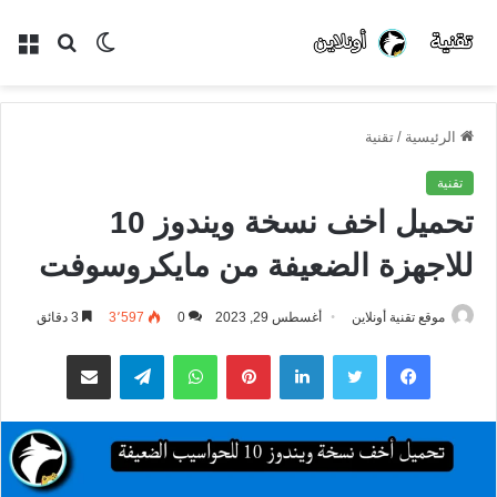
الوضع
بحث
الق
المظلم
عن
الرئيسية
/
تقنية
تقنية
تحميل اخف نسخة ويندوز 10
للاجهزة الضعيفة من مايكروسوفت
موقع تقنية أونلاين
أغسطس 29, 2023
0
3٬597
3 دقائق
فيسبوك
تويتر
لينكدإن
بينتيريست
واتساب
تيلقرام
مشاركة عبر البريد