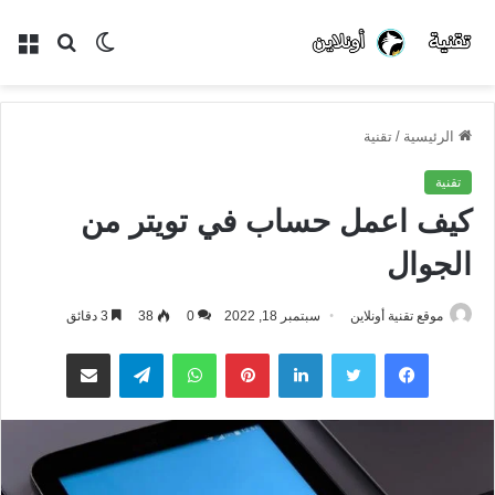
الوضع
بحث
الق
المظلم
عن
الرئيسية
/
تقنية
تقنية
كيف اعمل حساب في تويتر من
الجوال
موقع تقنية أونلاين
سبتمبر 18, 2022
0
38
3 دقائق
فيسبوك
تويتر
لينكدإن
بينتيريست
واتساب
تيلقرام
مشاركة عبر البريد