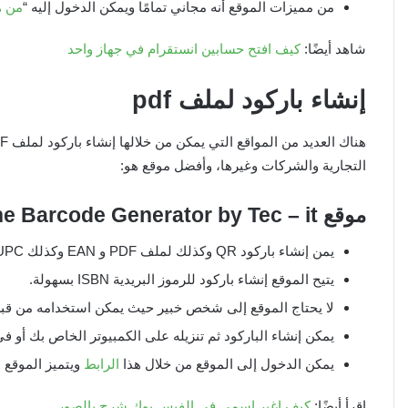
من مميزات الموقع أنه مجاني تمامًا ويمكن الدخول إليه “
من ه
شاهد أيضًا:
كيف افتح حسابين انستقرام في جهاز واحد
إنشاء باركود لملف
pdf
التجارية والشركات وغيرها، وأفضل موقع هو:
موقع
ne Barcode Generator by Tec – it
يمن إنشاء باركود QR وكذلك لملف PDF و EAN وكذلك UPC وأخيرًا GS1 DataBar.
يتيح الموقع إنشاء باركود للرموز البريدية ISBN بسهولة.
لا يحتاج الموقع إلى شخص خبير حيث يمكن استخدامه من قبل ا
يمكن إنشاء الباركود ثم تنزيله على الكمبيوتر الخاص بك أو ف
يمكن الدخول إلى الموقع من خلال هذا
الرابط
ويتميز الموقع ب
اقرأ أيضًا:
كيف اغير اسمي في الفيس بوك شرح بالصور