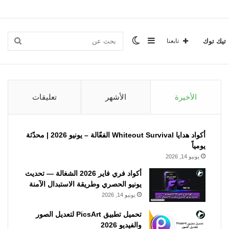
إضافة
الوضع
بحث
تيك توك
تابعنا
عمود
المظلم
عن
الأخيرة
الأشهر
تعليقات
جانبي
أكواد هدايا Whiteout Survival الفعّالة – يونيو 2026 | محدّثة
يومياً
يونيو 14, 2026
أكواد فري فاير 2026 الشغالة — تحديث
يونيو الحصري وطريقة الاستبدال الآمنة
يونيو 14, 2026
تحميل تطبيق PicsArt لتعديل الصور
والفيديو 2026