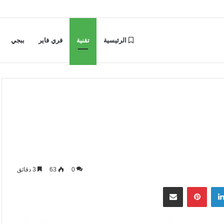
الرئيسية
تقنية
فري فاير
ببجي
0
63
3 دقائق
لينكدإن
بينتيريست
مشاركة عبر البريد