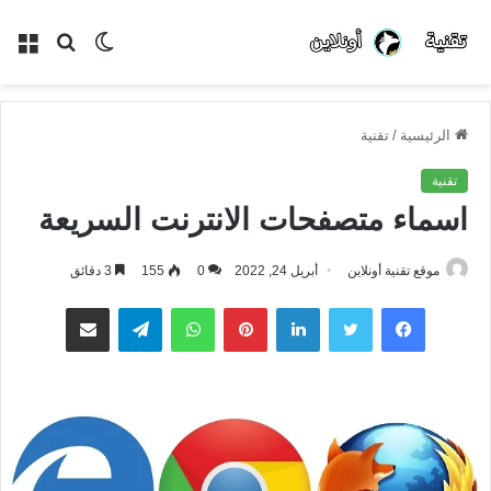
الوضع
بحث
الق
المظلم
عن
الرئيسية
/
تقنية
تقنية
اسماء متصفحات الانترنت السريعة
موقع تقنية أونلاين
أبريل 24, 2022
0
155
3 دقائق
فيسبوك
تويتر
لينكدإن
بينتيريست
واتساب
تيلقرام
مشاركة عبر البريد