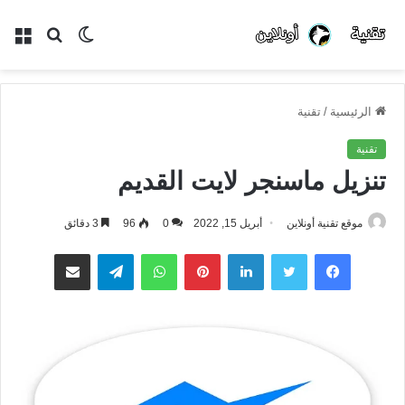
الوضع
بحث
الق
المظلم
عن
الرئيسية
/
تقنية
تقنية
تنزيل ماسنجر لايت القديم
موقع تقنية أونلاين
أبريل 15, 2022
0
96
3 دقائق
فيسبوك
تويتر
لينكدإن
بينتيريست
واتساب
تيلقرام
مشاركة عبر البريد