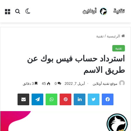
الوضع
بحث
الق
المظلم
عن
الرئيسية
/
تقنية
تقنية
استرداد حساب فيس بوك عن
طريق الاسم
موقع تقنية أونلاين
أبريل 7, 2022
0
45
3 دقائق
فيسبوك
تويتر
لينكدإن
بينتيريست
واتساب
تيلقرام
مشاركة عبر البريد