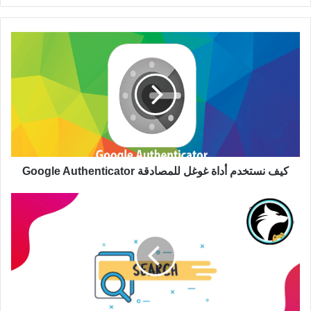
كيف نستخدم أداة غوغل للمصادقة Google Authenticator