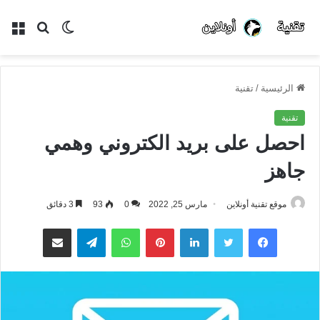
الوضع
بحث
الق
المظلم
عن
الرئيسية
/
تقنية
تقنية
احصل على بريد الكتروني وهمي
جاهز
موقع تقنية أونلاين
مارس 25, 2022
0
93
3 دقائق
فيسبوك
تويتر
لينكدإن
بينتيريست
واتساب
تيلقرام
مشاركة عبر البريد