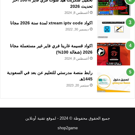
تحميل سكربت هيد شوت فري فاير %100 آخر
تحديث 2026
أغسطس 8, 2024
اكواد xtream iptv code لمدة سنة 2026 مجانا
ديسمبر 30, 2022
اكواد قسيمة غارينا فري فاير غير مستعملة مجانا
2026 (شغالة 100%)
أغسطس 8, 2024
رابط منصة مدرستي للتعليم عن بعد في السعودية
1445هـ
سبتمبر 20, 2023
جميع الحقوق محفوظة © 2024 - لموقع تقنية أونلاين
shop2game