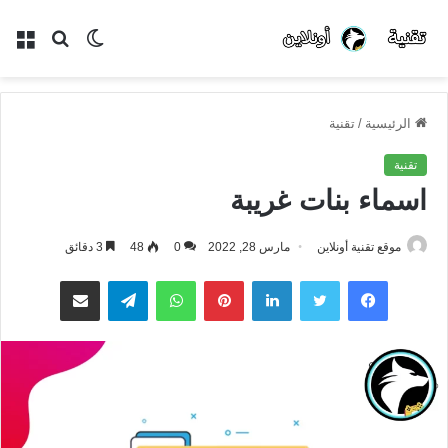
الوضع
بحث
الق
المظلم
عن
الرئيسية
/
تقنية
تقنية
اسماء بنات غريبة
موقع تقنية أونلاين
مارس 28, 2022
0
48
3 دقائق
فيسبوك
تويتر
لينكدإن
بينتيريست
واتساب
تيلقرام
مشاركة عبر البريد