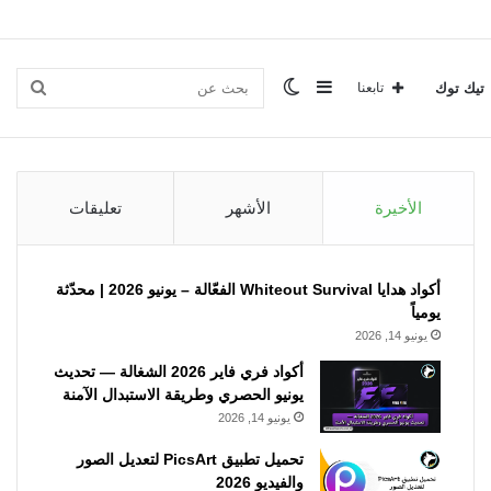
إضافة
الوضع
بحث
تيك توك
تابعنا
عمود
المظلم
عن
الأخيرة
الأشهر
تعليقات
جانبي
أكواد هدايا Whiteout Survival الفعّالة – يونيو 2026 | محدّثة
يومياً
يونيو 14, 2026
أكواد فري فاير 2026 الشغالة — تحديث
يونيو الحصري وطريقة الاستبدال الآمنة
يونيو 14, 2026
تحميل تطبيق PicsArt لتعديل الصور
والفيديو 2026