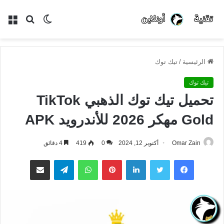
الوضع
بحث
الق
المظلم
عن
الرئيسية
/
تيك توك
تيك توك
تحميل تيك توك الذهبي TikTok
Gold مهكر 2026 للأندرويد APK
Omar Zain
أكتوبر 12, 2024
0
419
4 دقائق
فيسبوك
تويتر
لينكدإن
بينتيريست
واتساب
تيلقرام
مشاركة عبر البريد