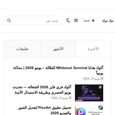
إضافة
الوضع
بحث
تيك توك
تابعنا
عمود
المظلم
عن
الأخيرة
الأشهر
تعليقات
جانبي
أكواد هدايا Whiteout Survival الفعّالة – يونيو 2026 | محدّثة
يومياً
يونيو 14, 2026
أكواد فري فاير 2026 الشغالة — تحديث
يونيو الحصري وطريقة الاستبدال الآمنة
يونيو 14, 2026
تحميل تطبيق PicsArt لتعديل الصور
والفيديو 2026