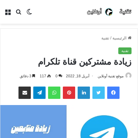
الوضع
بحث
الق
المظلم
عن
الرئيسية
/
تقنية
تقنية
زيادة مشتركين قناة تلكرام
موقع تقنية أونلاين
أبريل 18, 2022
0
117
3 دقائق
فيسبوك
تويتر
لينكدإن
بينتيريست
واتساب
تيلقرام
مشاركة عبر البريد