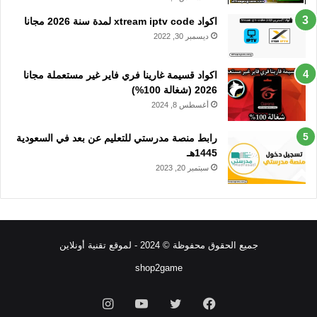
اكواد xtream iptv code لمدة سنة 2026 مجانا
ديسمبر 30, 2022
اكواد قسيمة غارينا فري فاير غير مستعملة مجانا
2026 (شغالة 100%)
أغسطس 8, 2024
رابط منصة مدرستي للتعليم عن بعد في السعودية
1445هـ
سبتمبر 20, 2023
جميع الحقوق محفوظة © 2024 - لموقع تقنية أونلاين
shop2game
فيسبوك
تويتر
يوتيوب
انستقرام