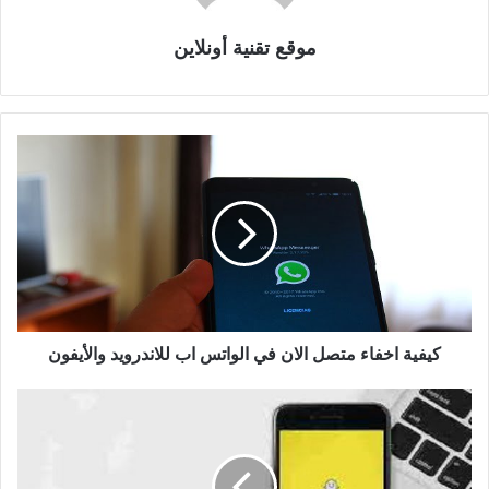
موقع تقنية أونلاين
كيفية اخفاء متصل الان في الواتس اب للاندرويد والأيفون