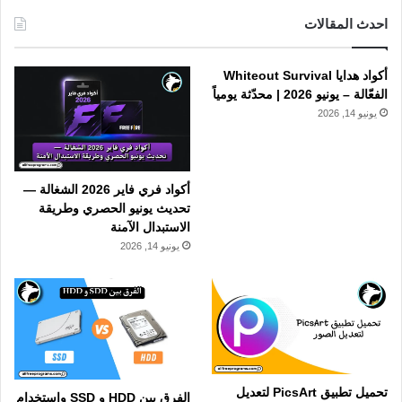
احدث المقالات
أكواد هدايا Whiteout Survival
الفعّالة – يونيو 2026 | محدّثة يومياً
يونيو 14, 2026
أكواد فري فاير 2026 الشغالة —
تحديث يونيو الحصري وطريقة
الاستبدال الآمنة
يونيو 14, 2026
تحميل تطبيق PicsArt لتعديل
الفرق بين HDD و SSD واستخدام