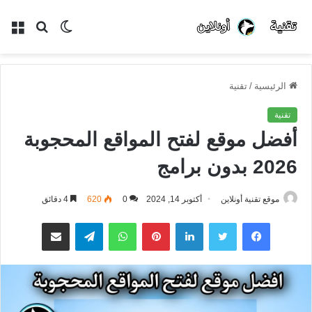
الوضع
بحث
الق
المظلم
عن
الرئيسية
/
تقنية
تقنية
أفضل موقع لفتح المواقع المحجوبة
2026 بدون برامج
موقع تقنية أونلاين
أكتوبر 14, 2024
0
620
4 دقائق
فيسبوك
تويتر
لينكدإن
بينتيريست
واتساب
تيلقرام
مشاركة عبر البريد