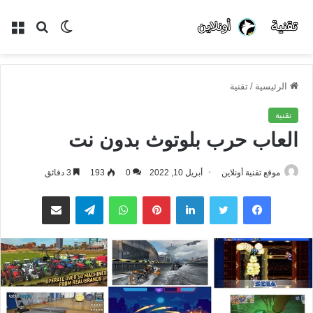
الوضع
بحث
الق
المظلم
عن
الرئيسية
/
تقنية
تقنية
العاب حرب بلوتوث بدون نت
موقع تقنية أونلاين
أبريل 10, 2022
0
193
3 دقائق
فيسبوك
تويتر
لينكدإن
بينتيريست
واتساب
تيلقرام
مشاركة عبر البريد